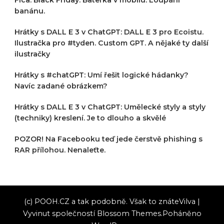
Fica. Black Friday. Baterka v mobilu. Loupání
banánu.
Hrátky s DALL E 3 v ChatGPT: DALL E 3 pro Ecoistu.
Ilustračka pro #tyden. Custom GPT. A nějaké ty další
ilustračky
Hrátky s #chatGPT: Umí řešit logické hádanky?
Navíc zadané obrázkem?
Hrátky s DALL E 3 v ChatGPT: Umělecké styly a styly
(techniky) kreslení. Je to dlouho a skvělé
POZOR! Na Facebooku teď jede čerstvě phishing s
RAR přílohou. Nenaleťte.
(c) POOH.CZ a tak podobně. Však to znáte
Vilva |
Vyvinut společností
Blossom Themes
.Poháněno