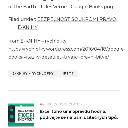
Filed under:
BEZPEČNOST SOUKROMÍ PRÁVO
,
E-KNIHY
from E-KNIHY – rychlofky
https://rychlofky.wordpress.com/2016/04/18/google-
books-vitezi-v-desetileti-trvajici-pravni-bitve/
E-KNIHY – RYCHLOFKY
IFTTT
PŘEDCHOZÍ ČLÁNEK
Excel toho umí opravdu hodně,
podívejte se na osm užitečných tipů.