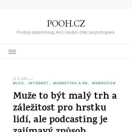
POOH.CZ
Poctivý osobní blog. Ano, osobní. Díky za pochopení.
12. 3. 2016
BLOG
INTERNET
MARKETING A PR
WEBDESIGN
Muže to být malý trh a
záležitost pro hrstku
lidí, ale podcasting je