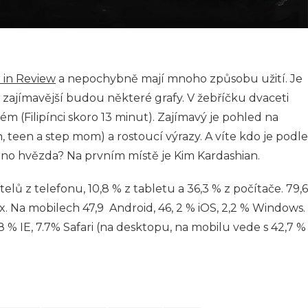
 in Review
a nepochybně mají mnoho způsobu užití. Je
e zajímavější budou některé grafy. V žebříčku dvaceti
ém (Filipínci skoro 13 minut). Zajímavý je pohled na
, teen a step mom) a rostoucí výrazy. A víte kdo je podle
no hvězda? Na prvním místě je Kim Kardashian.
elů z telefonu, 10,8 % z tabletu a 36,3 % z počítače. 79,6
. Na mobilech 47,9 Android, 46, 2 % iOS, 2,2 % Windows.
.8 % IE, 7.7% Safari (na desktopu, na mobilu vede s 42,7 %