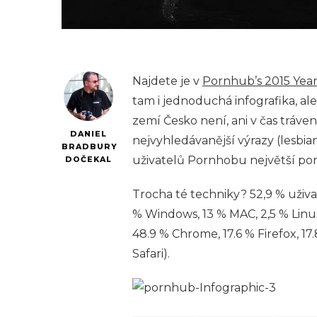
Najdete je v
Pornhub’s 2015 Year
tam i jednoduchá infografika, al
zemí Česko není, ani v čas tráven
DANIEL
nejvyhledávanější výrazy (lesbian
BRADBURY
uživatelů Pornhobu největší por
DOČEKAL
Trocha té techniky? 52,9 % uživat
% Windows, 13 % MAC, 2,5 % Linux
48.9 % Chrome, 17.6 % Firefox, 17
Safari).