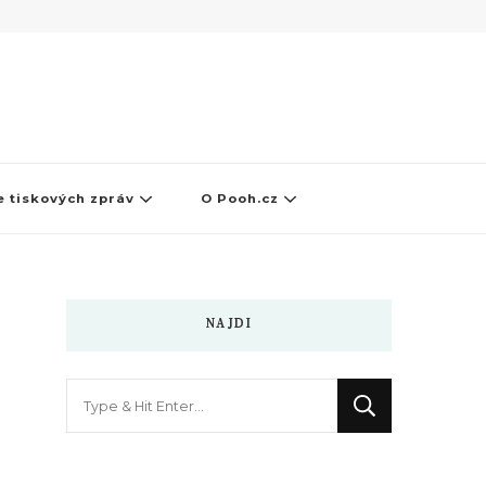
 tiskových zpráv
O Pooh.cz
NAJDI
Hledáte
něco
?