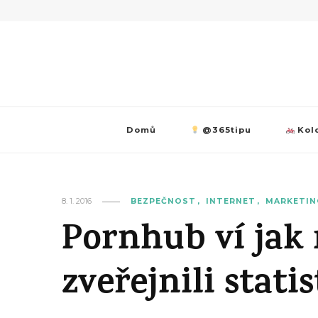
Domů
@365tipu
Kolo
8. 1. 2016
BEZPEČNOST
INTERNET
MARKETIN
Pornhub ví jak
zveřejnili stati