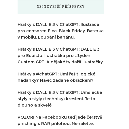
NEJNOVĚJŠÍ PŘÍSPĚVKY
Hrátky s DALL E 3 v ChatGPT: Ilustrace
pro censored Fica. Black Friday. Baterka
v mobilu. Loupání banánu.
Hrátky s DALL E 3 v ChatGPT: DALL E 3
pro Ecoistu. Ilustračka pro #tyden.
Custom GPT. A nějaké ty další ilustračky
Hrátky s #chatGPT: Umí řešit logické
hádanky? Navíc zadané obrázkem?
Hrátky s DALL E 3 v ChatGPT: Umělecké
styly a styly (techniky) kreslení. Je to
dlouho a skvělé
POZOR! Na Facebooku teď jede čerstvě
phishing s RAR přílohou. Nenaleťte.