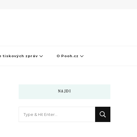
 tiskových zpráv
O Pooh.cz
NAJDI
Hledáte
něco
?