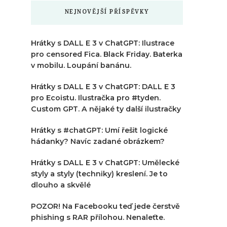
NEJNOVĚJŠÍ PŘÍSPĚVKY
Hrátky s DALL E 3 v ChatGPT: Ilustrace
pro censored Fica. Black Friday. Baterka
v mobilu. Loupání banánu.
Hrátky s DALL E 3 v ChatGPT: DALL E 3
pro Ecoistu. Ilustračka pro #tyden.
Custom GPT. A nějaké ty další ilustračky
Hrátky s #chatGPT: Umí řešit logické
hádanky? Navíc zadané obrázkem?
Hrátky s DALL E 3 v ChatGPT: Umělecké
styly a styly (techniky) kreslení. Je to
dlouho a skvělé
POZOR! Na Facebooku teď jede čerstvě
phishing s RAR přílohou. Nenaleťte.