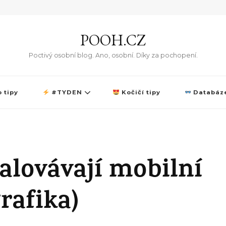
POOH.CZ
Poctivý osobní blog. Ano, osobní. Díky za pochopení.
 tipy
#TYDEN
Kočičí tipy
Databáze
talovávají mobilní
rafika)