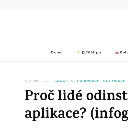
Domů
@365tipu
Kolo
5. 12. 2015
GADGETS
HARDWARE
SOFTWARE
Proč lidé odins
aplikace? (infog