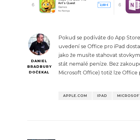
Pokud se podíváte do App Store n
uvedení se Office pro iPad dostal
jako že musíte stahovat stovkyme
DANIEL
stát nemalé peníze. Bez zakou
BRADBURY
Microsoft Office) totiž lze Offi
DOČEKAL
APPLE.COM
IPAD
MICROSOF