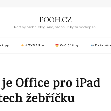
POOH.CZ
Poctivý osobní blog. Ano, osobní. Díky za pochopení.
 tipy
#TYDEN
Kočičí tipy
Databáze
je Office pro iPad
tech žebříčku