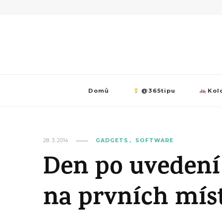
Domů
@365tipu
Kolo
28. 3. 2014
GADGETS
SOFTWARE
Den po uvedení 
na prvních mís