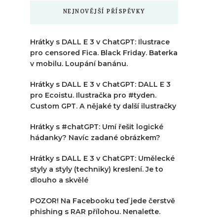
NEJNOVĚJŠÍ PŘÍSPĚVKY
Hrátky s DALL E 3 v ChatGPT: Ilustrace
pro censored Fica. Black Friday. Baterka
v mobilu. Loupání banánu.
Hrátky s DALL E 3 v ChatGPT: DALL E 3
pro Ecoistu. Ilustračka pro #tyden.
Custom GPT. A nějaké ty další ilustračky
Hrátky s #chatGPT: Umí řešit logické
hádanky? Navíc zadané obrázkem?
Hrátky s DALL E 3 v ChatGPT: Umělecké
styly a styly (techniky) kreslení. Je to
dlouho a skvělé
POZOR! Na Facebooku teď jede čerstvě
phishing s RAR přílohou. Nenaleťte.