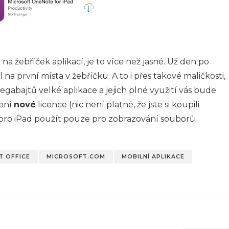
a žebříček aplikací, je to více než jasné. Už den po
 na první místa v žebříčku. A to i přes takové maličkosti,
gabajtů velké aplikace a jejich plné využití vás bude
pení
nové
licence (nic není platné, že jste si koupili
ce pro iPad použít pouze pro zobrazování souborů.
T OFFICE
MICROSOFT.COM
MOBILNÍ APLIKACE