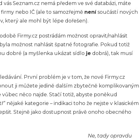
d vás Seznam.cz nemá předem ve své databázi, máte
firmy nebo IČ (ale to samozřejmě
není
součástí nových
tav, který ale mohl být lépe dořešen).
odobě Firmy.cz postrádám možnost opravit/nahlásit
yla možnost nahlásit špatné fotografie. Pokud totiž
mu dobré (a myšlenka ukázat sídlo
je
dobrá), tak musí
ledávání. První problém je v tom, že nové Firmy.cz
ypnout ji můžete jedině dalším zbytečně komplikovaným
 že vůbec něco najde. Stačí totiž, abyste poněkud
ř“ nějaké kategorie – indikaci toho že nejste v klasickém
ylepšit. Stejně jako dostupnost právě onoho obecného
Ne, tady opravdu