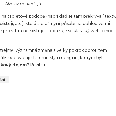
Alza.cz nehledejte.
na tabletové podobě (například se tam překrývají texty,
istují, atd), která ale už nyní působí na pohled velmi
e prozatím neexistuje, zobrazuje se klasický web a moc
ozřejmě, významná změna a velký pokrok oproti těm
příliš odpovídají starému stylu designu, kterým byl
lkový dojem?
Pozitivní.
ÁNÍ