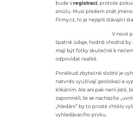
bude s
registrací
, protože poku
smůlu. Musí předem znát jméno 
Firmy.cz, to je nejspíš stávající s
V nové p
špatné údaje, hodně vhodná by b
mají být fotky skutečně k něče
odpovídat realitě.
Poněkud zbytečně složité je vyh
natvrdo využívají geolokaci a v
klikáním. Ale ani pak není jisté,
zapomněli, že se nacházíte „uvnit
„hledání“ by to prostě chtělo v
vyhledávacího prvku.