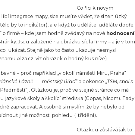
Co říci k novým
i líbí integrace mapy, sice musíte vědět, že si ten úzký
ělo by to indikátor), ale když to uděláte, uděláte dobře.
aily“ o firmě – kde jsem hodně zvědavý na nové
hodnocení
 stránky. Jsou založené na obrázku sídla firmy – a je v tom
co ukázat. Stejně jako to často ukazuje nesmysl
znamu Alza.cz, viz obrázek o hodný kus níže).
bavné – proč například „
v okolí náměstí Miru, Praha
“
iánské Lázně – – městský úřad
“ a dokonce „
TSM, spol s
-Předměstí“). Otázkou je, proč ve stejné stránce co má
sou jazykové školy a školící střediska (Gopas, Nicom). Tady
ně zapracovat. A osobně si myslím, že by nebylo od
dnout jiné možnosti pohledu (i třídění).
Otázkou zůstává jak to