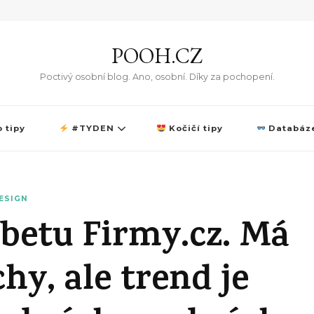
POOH.CZ
Poctivý osobní blog. Ano, osobní. Díky za pochopení.
 tipy
#TYDEN
Kočičí tipy
Databáze
ESIGN
 betu Firmy.cz. Má
y, ale trend je