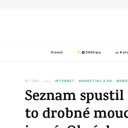
Domů
@365tipu
Kolo
20. 1. 2014
INTERNET
MARKETING A PR
WEBD
Seznam spustil
to drobné mouch