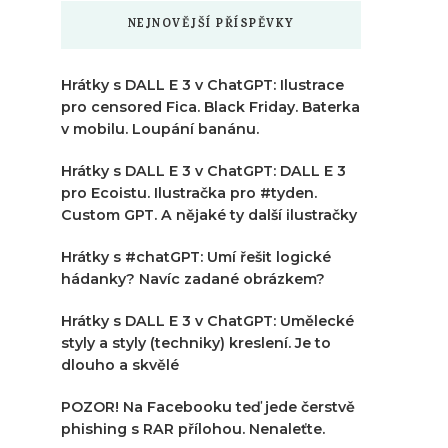
NEJNOVĚJŠÍ PŘÍSPĚVKY
Hrátky s DALL E 3 v ChatGPT: Ilustrace
pro censored Fica. Black Friday. Baterka
v mobilu. Loupání banánu.
Hrátky s DALL E 3 v ChatGPT: DALL E 3
pro Ecoistu. Ilustračka pro #tyden.
Custom GPT. A nějaké ty další ilustračky
Hrátky s #chatGPT: Umí řešit logické
hádanky? Navíc zadané obrázkem?
Hrátky s DALL E 3 v ChatGPT: Umělecké
styly a styly (techniky) kreslení. Je to
dlouho a skvělé
POZOR! Na Facebooku teď jede čerstvě
phishing s RAR přílohou. Nenaleťte.