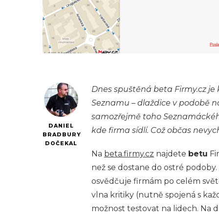
Dnes spuštěná beta Firmy.cz je 
Seznamu – dlaždice v podobě ná
samozřejmě toho Seznamáckého,
DANIEL
kde firma sídlí. Což občas nevyc
BRADBURY
DOČEKAL
Na
beta.firmy.cz
najdete
betu
Fi
než se dostane do ostré podoby.
osvědčuje firmám po celém svět
vlna kritiky (nutně spojená s ka
možnost testovat na lidech. Na d