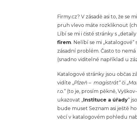
Firmy.cz? V zásadě asi to, že se m
pruh vlevo máte rozkliknout (cht
Líbí se mi i čisté stránky s „det
firem
. Nelíbí se mi „katalogové“
zásadní problém. Často to nemá 
(snadno viditelné například u zá
Katalogové stránky jsou občas zá
vidíte „
Plzeň – magistrát“
či „
Mar
r.o.
“ (to je, prosím pěkně, Vyškov
ukazovat „
Instituce a úřady
“ j
bude muset Seznam asi ještě hod
věcí v katalogovém pohledu nabí