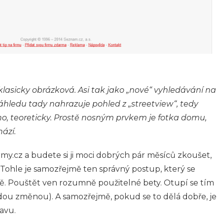
klasicky obrázková. Asi tak jako „nové“ vyhledávání na
hledu tady nahrazuje pohled z „streetview“, tedy
 teoreticky. Prostě nosným prvkem je fotka domu,
hází.
rmy.cz a budete si ji moci dobrých pár měsíců zkoušet,
 Tohle je samozřejmě ten správný postup, který se
ě. Pouštět ven rozumně použitelné bety. Otupí se tím
ždou změnou). A samozřejmě, pokud se to dělá dobře, je
avu.