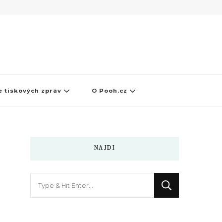
 tiskových zpráv
O Pooh.cz
NAJDI
Hledáte
něco
?