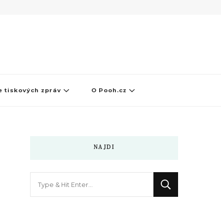
 tiskových zpráv
O Pooh.cz
NAJDI
Hledáte
něco
?