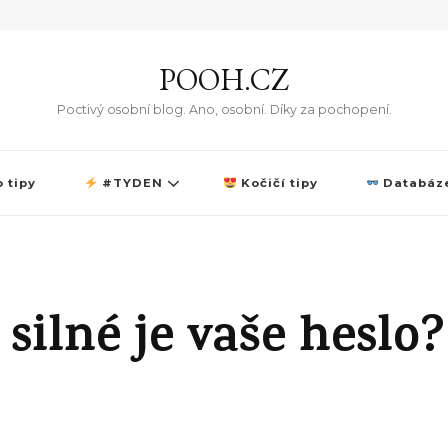
POOH.CZ
Poctivý osobní blog. Ano, osobní. Díky za pochopení.
 tipy
#TYDEN
Kočičí tipy
Databáze
 silné je vaše heslo?