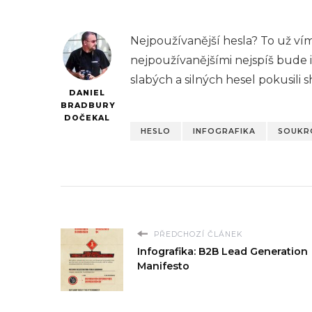
Nejpoužívanější hesla? To už ví
nejpoužívanějšími nejspíš bude i
slabých a silných hesel pokusili 
DANIEL
BRADBURY
DOČEKAL
HESLO
INFOGRAFIKA
SOUKR
PŘEDCHOZÍ ČLÁNEK
Infografika: B2B Lead Generation
Manifesto