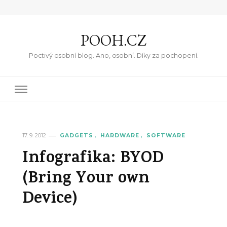
POOH.CZ
Poctivý osobní blog. Ano, osobní. Díky za pochopení.
17. 9. 2012
GADGETS
HARDWARE
SOFTWARE
Infografika: BYOD
(Bring Your own
Device)