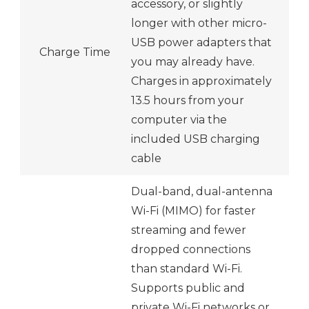
accessory, or slightly
longer with other micro-
USB power adapters that
Charge Time
you may already have.
Charges in approximately
13.5 hours from your
computer via the
included USB charging
cable
Dual-band, dual-antenna
Wi-Fi (MIMO) for faster
streaming and fewer
dropped connections
than standard Wi-Fi.
Supports public and
private Wi-Fi networks or