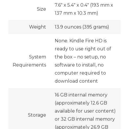
7.6″ x 5.4″ x 0.4″ (193 mm x
Size
137 mm x 10.3 mm)
Weight
13.9 ounces (395 grams)
None. Kindle Fire HD is
ready to use right out of
System
the box – no setup, no
Requirements
software to install, no
computer required to
download content
16 GB internal memory
(approximately 12.6 GB
available for user content)
Storage
or 32 GB internal memory
(approximately 26.9 GB