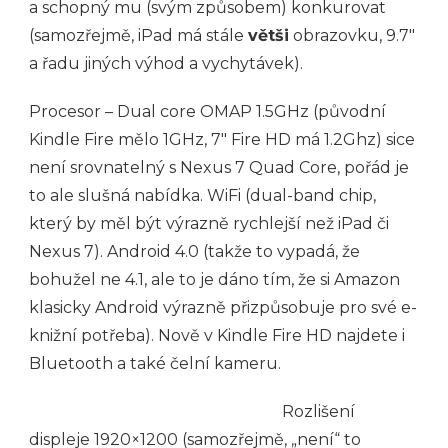
a schopný mu (svým způsobem) konkurovat
(samozřejmě, iPad má stále
větši
obrazovku, 9.7″
a řadu jiných výhod a vychytávek).
Procesor – Dual core OMAP 1.5GHz (původní
Kindle Fire mělo 1GHz, 7″ Fire HD má 1.2Ghz) sice
není srovnatelný s Nexus 7 Quad Core, pořád je
to ale slušná nabídka. WiFi (dual-band chip,
který by měl být výrazně rychlejší než iPad či
Nexus 7). Android 4.0 (takže to vypadá, že
bohužel ne 4.1, ale to je dáno tím, že si Amazon
klasicky Android výrazně přizpůsobuje pro své e-
knižní potřeba). Nově v Kindle Fire HD najdete i
Bluetooth a také čelní kameru.
Rozlišení
displeje 1920×1200 (samozřejmě, „není“ to