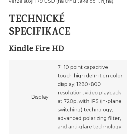
verze stojí 179 USD (na trhu také od 1. října).
TECHNICKÉ
SPECIFIKACE
Kindle Fire HD
7″ 10 point capacitive
touch high definition color
display; 1280×800
resolution, video playback
Display
at 720p, with IPS (in-plane
switching) technology,
advanced polarizing filter,
and anti-glare technology