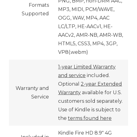
PNG, BMP, non-DRM AAC,
Formats
MP3, MIDI, PCM/WAVE,
Supported
OGG, WAV, MP4, AAC
LC/LTP, HE-AACv1, HE-
AACv2, AMR-NB, AMR-WB,
HTML5, CSS3, MP4, 3GP,
VP8(.webm)
1-year Limited Warranty
and service
included.
Optional
2-year Extended
Warranty and
Warranty
available for U.S.
Service
customers sold separately.
Use of Kindle is subject to
the
terms found here
Kindle Fire HD 8.9″ 4G