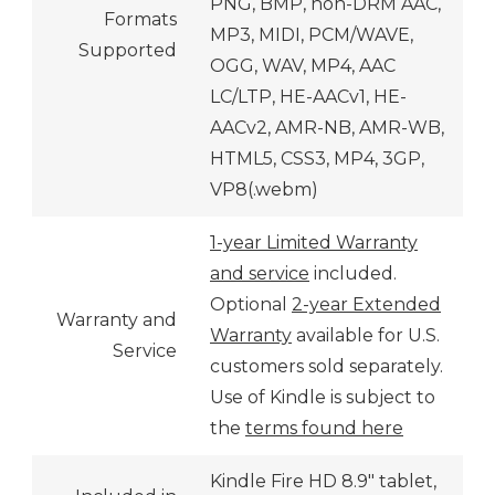
PNG, BMP, non-DRM AAC,
Formats
MP3, MIDI, PCM/WAVE,
Supported
OGG, WAV, MP4, AAC
LC/LTP, HE-AACv1, HE-
AACv2, AMR-NB, AMR-WB,
HTML5, CSS3, MP4, 3GP,
VP8(.webm)
1-year Limited Warranty
and service
included.
Optional
2-year Extended
Warranty and
Warranty
available for U.S.
Service
customers sold separately.
Use of Kindle is subject to
the
terms found here
Kindle Fire HD 8.9″ tablet,