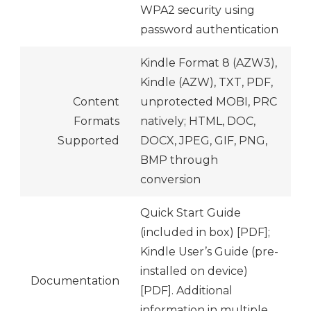
WPA2 security using
password authentication
Kindle Format 8 (AZW3),
Kindle (AZW), TXT, PDF,
Content
unprotected MOBI, PRC
Formats
natively; HTML, DOC,
Supported
DOCX, JPEG, GIF, PNG,
BMP through
conversion
Quick Start Guide
(included in box) [PDF];
Kindle User’s Guide (pre-
installed on device)
Documentation
[PDF]. Additional
information in multiple