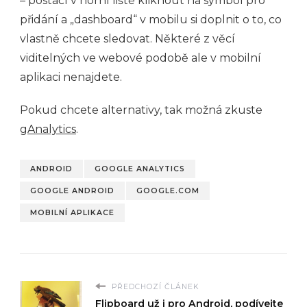
– postačí v horní liště kliknout na symbol pro
přidání a „dashboard“ v mobilu si doplnit o to, co
vlastně chcete sledovat. Některé z věcí
viditelných ve webové podobě ale v mobilní
aplikaci nenajdete.
Pokud chcete alternativy, tak možná zkuste
gAnalytics
.
ANDROID
GOOGLE ANALYTICS
GOOGLE ANDROID
GOOGLE.COM
MOBILNÍ APLIKACE
PŘEDCHOZÍ ČLÁNEK
Flipboard už i pro Android, podívejte