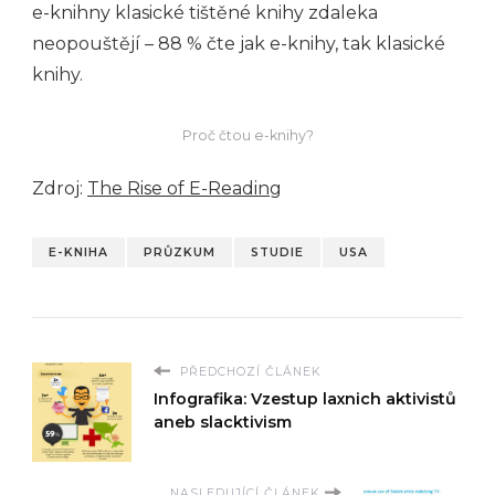
e-knihny klasické tištěné knihy zdaleka
neopouštějí – 88 % čte jak e-knihy, tak klasické
knihy.
Proč čtou e-knihy?
Zdroj:
The Rise of E-Reading
E-KNIHA
PRŮZKUM
STUDIE
USA
PŘEDCHOZÍ ČLÁNEK
Infografika: Vzestup laxnich aktivistů
aneb slacktivism
NASLEDUJÍCÍ ČLÁNEK