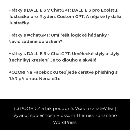
Hrátky s DALL E 3 v ChatGPT: DALL E 3 pro Ecoistu.
Ilustračka pro #tyden. Custom GPT. A nějaké ty další
ilustračky
Hrátky s #chatGPT: Umí řešit logické hádanky?
Navíc zadané obrázkem?
Hrátky s DALL E 3 v ChatGPT: Umělecké styly a styly
(techniky) kreslení. Je to dlouho a skvělé
POZOR! Na Facebooku teď jede čerstvě phishing s
RAR přílohou. Nenaleťte.
(c) POOH.CZ a tak podobně. Však to znáte
Vilva |
Vyvinut společností
Blossom Themes
.Poháněno
WordPress
.