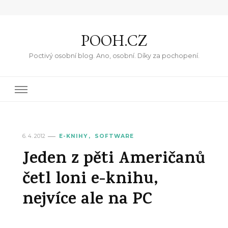
POOH.CZ
Poctivý osobní blog. Ano, osobní. Díky za pochopení.
6. 4. 2012
E-KNIHY
SOFTWARE
Jeden z pěti Američanů
četl loni e-knihu,
nejvíce ale na PC