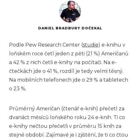
DANIEL BRADBURY DOČEKAL
Podle Pew Research Center (
studie
) e-knihu v
loňském roce četl jeden z pěti (21 %) Američanů
a 42 % z nich četli e-knihy na počítači. Na e-
čtečkách jde o 41 %, rozdíl je tedy velmi těsný.
Na mobilních telefonech jde o 29 % a tabletech
o 23 %.
Průměrný Američan (čtenář e-knih) přečetl za
dvanáct měsíců loňského roku 24 e-knih. Ti co
e-knihy nečtou přečetli v průměru 15 knih za
stejné období. Zajímavé je i zjištění, že ti co čtou