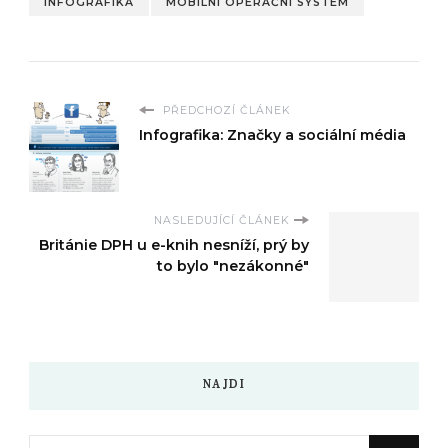
INFOGRAFIKA
MOBILNÍ OPERAČNÍ SYSTÉM
PŘEDCHOZÍ ČLÁNEK
Infografika: Značky a sociální média
NASLEDUJÍCÍ ČLÁNEK
Británie DPH u e-knih nesníží, prý by
to bylo "nezákonné"
NAJDI
Hledáte