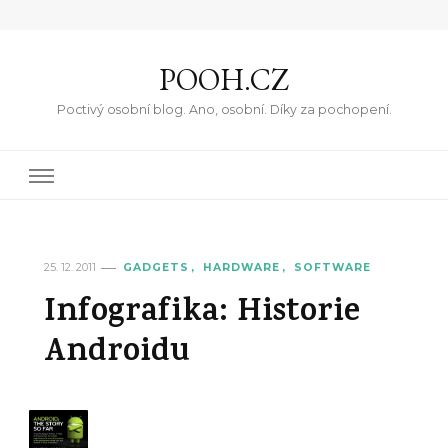
POOH.CZ
Poctivý osobní blog. Ano, osobní. Díky za pochopení.
25. 12. 2011
GADGETS
HARDWARE
SOFTWARE
Infografika: Historie
Androidu