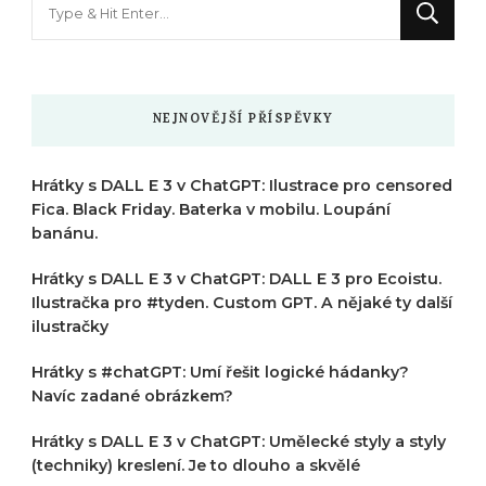
něco
?
NEJNOVĚJŠÍ PŘÍSPĚVKY
Hrátky s DALL E 3 v ChatGPT: Ilustrace pro censored
Fica. Black Friday. Baterka v mobilu. Loupání
banánu.
Hrátky s DALL E 3 v ChatGPT: DALL E 3 pro Ecoistu.
Ilustračka pro #tyden. Custom GPT. A nějaké ty další
ilustračky
Hrátky s #chatGPT: Umí řešit logické hádanky?
Navíc zadané obrázkem?
Hrátky s DALL E 3 v ChatGPT: Umělecké styly a styly
(techniky) kreslení. Je to dlouho a skvělé