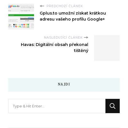
PŘEDCHOZÍ ČLÁNEK
Gplus.to umožní získat krátkou
adresu vašeho profilu Google+
NASLEDUJÍCÍ ČLÁNEK
Havas: Digitální obsah překonal
tištěný
NAJDI
Hledáte
něco
?