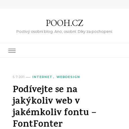
POOH.CZ
Poctivý osobní blog. Ano, osobní. Díky za pochopení.
5. 7. 2011
INTERNET
WEBDESIGN
Podívejte se na
jakýkoliv web v
jakémkoliv fontu –
FontFonter