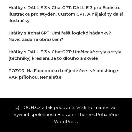
Hrátky s DALL E 3 v ChatGPT: DALL E 3 pro Ecoistu.
Ilustračka pro #tyden. Custom GPT. A nějaké ty další
ilustračky
Hrátky s #chatGPT: Umí řešit logické hádanky?
Navíc zadané obrázkem?
Hrátky s DALL E 3 v ChatGPT: Umělecké styly a styly
(techniky) kreslení. Je to dlouho a skvělé
POZOR! Na Facebooku teď jede čerstvě phishing s
RAR přílohou. Nenaleťte.
(c) POOH.CZ a tak podobně. Však to znáte
Vilva |
Vyvinut společností
Blossom Themes
.Poháněno
WordPress
.