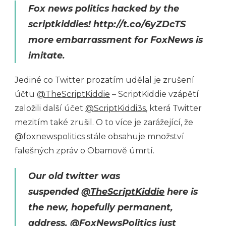
Fox news politics hacked by the
scriptkiddies!
http://t.co/6yZDcTS
more embarrassment for FoxNews is
imitate.
Jediné co Twitter prozatím udělal je zrušení
účtu
@TheScriptKiddie
– ScriptKiddie vzápětí
založili další účet
@ScriptKiddi3s
, která Twitter
mezitím také zrušil. O to více je zarážející, že
@foxnewspolitics
stále obsahuje množství
falešných zpráv o Obamově úmrtí.
Our old twitter was
suspended
@TheScriptKiddie
here is
the new, hopefully permanent,
address.
@FoxNewsPolitics
just