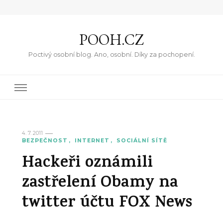
POOH.CZ
Poctivý osobní blog. Ano, osobní. Díky za pochopení.
4. 7. 2011
BEZPEČNOST
INTERNET
SOCIÁLNÍ SÍTĚ
Hackeři oznámili
zastřelení Obamy na
twitter účtu FOX News