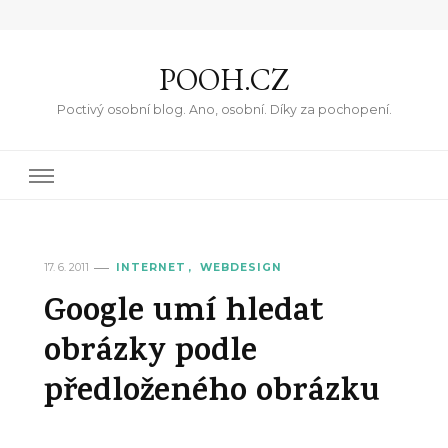
POOH.CZ
Poctivý osobní blog. Ano, osobní. Díky za pochopení.
17. 6. 2011
INTERNET
WEBDESIGN
Google umí hledat
obrázky podle
předloženého obrázku