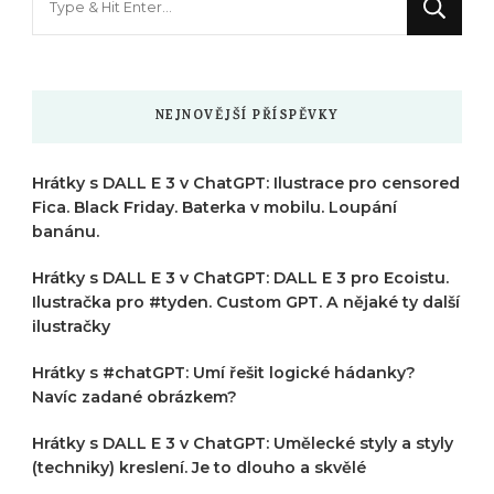
něco
?
NEJNOVĚJŠÍ PŘÍSPĚVKY
Hrátky s DALL E 3 v ChatGPT: Ilustrace pro censored
Fica. Black Friday. Baterka v mobilu. Loupání
banánu.
Hrátky s DALL E 3 v ChatGPT: DALL E 3 pro Ecoistu.
Ilustračka pro #tyden. Custom GPT. A nějaké ty další
ilustračky
Hrátky s #chatGPT: Umí řešit logické hádanky?
Navíc zadané obrázkem?
Hrátky s DALL E 3 v ChatGPT: Umělecké styly a styly
(techniky) kreslení. Je to dlouho a skvělé