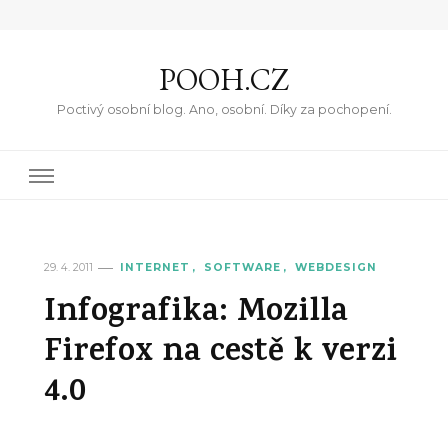
POOH.CZ
Poctivý osobní blog. Ano, osobní. Díky za pochopení.
29. 4. 2011
INTERNET
SOFTWARE
WEBDESIGN
Infografika: Mozilla
Firefox na cestě k verzi
4.0