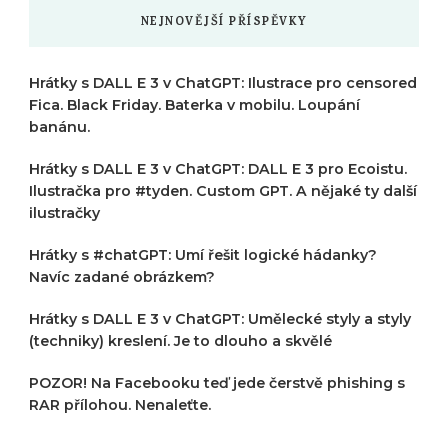
NEJNOVĚJŠÍ PŘÍSPĚVKY
Hrátky s DALL E 3 v ChatGPT: Ilustrace pro censored
Fica. Black Friday. Baterka v mobilu. Loupání
banánu.
Hrátky s DALL E 3 v ChatGPT: DALL E 3 pro Ecoistu.
Ilustračka pro #tyden. Custom GPT. A nějaké ty další
ilustračky
Hrátky s #chatGPT: Umí řešit logické hádanky?
Navíc zadané obrázkem?
Hrátky s DALL E 3 v ChatGPT: Umělecké styly a styly
(techniky) kreslení. Je to dlouho a skvělé
POZOR! Na Facebooku teď jede čerstvě phishing s
RAR přílohou. Nenaleťte.