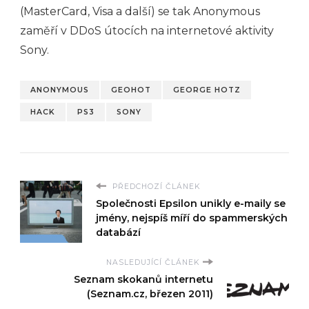
(MasterCard, Visa a další) se tak Anonymous
zaměří v DDoS útocích na internetové aktivity
Sony.
ANONYMOUS
GEOHOT
GEORGE HOTZ
HACK
PS3
SONY
PŘEDCHOZÍ ČLÁNEK
Společnosti Epsilon unikly e-maily se
jmény, nejspíš míří do spammerských
databází
NASLEDUJÍCÍ ČLÁNEK
Seznam skokanů internetu
(Seznam.cz, březen 2011)