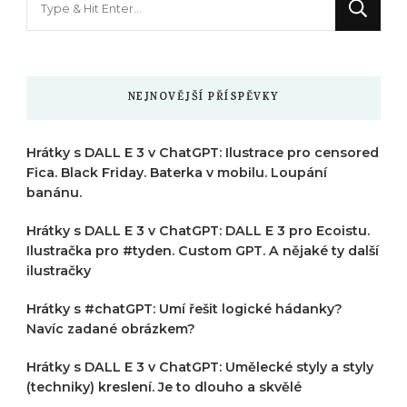
něco
?
NEJNOVĚJŠÍ PŘÍSPĚVKY
Hrátky s DALL E 3 v ChatGPT: Ilustrace pro censored
Fica. Black Friday. Baterka v mobilu. Loupání
banánu.
Hrátky s DALL E 3 v ChatGPT: DALL E 3 pro Ecoistu.
Ilustračka pro #tyden. Custom GPT. A nějaké ty další
ilustračky
Hrátky s #chatGPT: Umí řešit logické hádanky?
Navíc zadané obrázkem?
Hrátky s DALL E 3 v ChatGPT: Umělecké styly a styly
(techniky) kreslení. Je to dlouho a skvělé