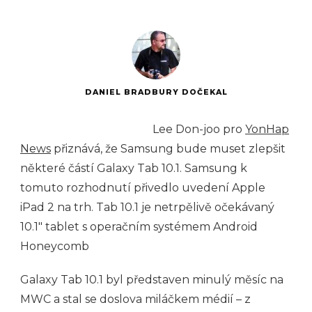
DANIEL BRADBURY DOČEKAL
Lee Don-joo pro
YonHap
News
přiznává, že Samsung bude muset zlepšit
některé částí Galaxy Tab 10.1. Samsung k
tomuto rozhodnutí přivedlo uvedení Apple
iPad 2 na trh. Tab 10.1 je netrpělivě očekávaný
10.1″ tablet s operačním systémem Android
Honeycomb
Galaxy Tab 10.1 byl představen minulý měsíc na
MWC a stal se doslova miláčkem médií – z