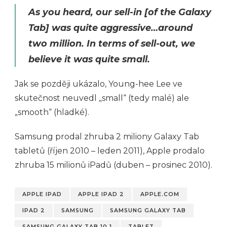
As you heard, our sell-in [of the Galaxy
Tab] was quite aggressive…around
two million. In terms of sell-out, we
believe it was quite small.
Jak se později ukázalo, Young-hee Lee ve
skutečnost neuvedl „small“ (tedy malé) ale
„smooth“ (hladké).
Samsung prodal zhruba 2 miliony Galaxy Tab
tabletů (říjen 2010 – leden 2011), Apple prodalo
zhruba 15 milionů iPadů (duben – prosinec 2010).
APPLE IPAD
APPLE IPAD 2
APPLE.COM
IPAD 2
SAMSUNG
SAMSUNG GALAXY TAB
SAMSUNG GALAXY TAB 10.1
TABLET