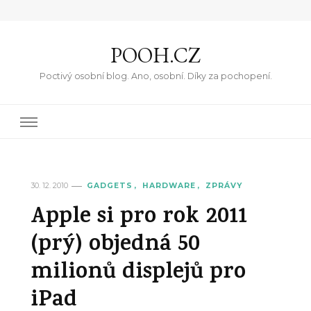
POOH.CZ
Poctivý osobní blog. Ano, osobní. Díky za pochopení.
30. 12. 2010
GADGETS
HARDWARE
ZPRÁVY
Apple si pro rok 2011
(prý) objedná 50
milionů displejů pro
iPad