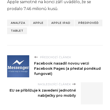
Apple samotné na konci září uvádělo, že se
prodalo 7.46 milionů kusů.
ANALÝZA
APPLE
APPLE IPAD
PŘEDPOVĚĎ
TABLET
PŘEDCHOZÍ ČLÁNEK
Facebook nasadil novou verzi
Facebook Pages (a přestal poněkud
fungovat)
NASLEDUJÍCÍ ČLÁNEK
EU se přibližuje k zavedení jednotné
nabíječky pro mobily