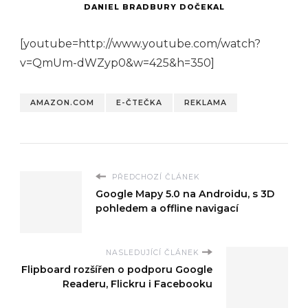
DANIEL BRADBURY DOČEKAL
[youtube=http://www.youtube.com/watch?
v=QmUm-dWZyp0&w=425&h=350]
AMAZON.COM
E-ČTEČKA
REKLAMA
PŘEDCHOZÍ ČLÁNEK
Google Mapy 5.0 na Androidu, s 3D
pohledem a offline navigací
NASLEDUJÍCÍ ČLÁNEK
Flipboard rozšířen o podporu Google
Readeru, Flickru i Facebooku