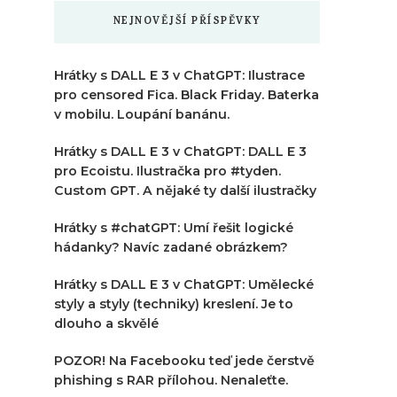
NEJNOVĚJŠÍ PŘÍSPĚVKY
Hrátky s DALL E 3 v ChatGPT: Ilustrace
pro censored Fica. Black Friday. Baterka
v mobilu. Loupání banánu.
Hrátky s DALL E 3 v ChatGPT: DALL E 3
pro Ecoistu. Ilustračka pro #tyden.
Custom GPT. A nějaké ty další ilustračky
Hrátky s #chatGPT: Umí řešit logické
hádanky? Navíc zadané obrázkem?
Hrátky s DALL E 3 v ChatGPT: Umělecké
styly a styly (techniky) kreslení. Je to
dlouho a skvělé
POZOR! Na Facebooku teď jede čerstvě
phishing s RAR přílohou. Nenaleťte.