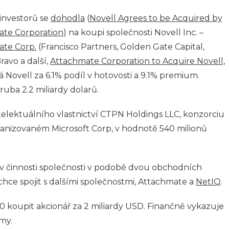
investorů se
dohodla
(
Novell Agrees to be Acquired by
te Corporation
) na koupi společnosti Novell Inc. –
te Corp.
(Francisco Partners, Golden Gate Capital,
avo a další,
Attachmate Corporation to Acquire Novell,
ká Novell za 6.1% podíl v hotovosti a 9.1% premium.
uba 2.2 miliardy dolarů.
telektuálního vlastnictví CTPN Holdings LLC, konzorciu
ganizovaném Microsoft Corp, v hodnotě 540 milionů
v činnosti společnosti v podobě dvou obchodních
chce spojit s dalšími společnostmi, Attachmate a
NetIQ
.
0 koupit akcionář za 2 miliardy USD. Finančně vykazuje
jmy.