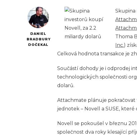
Skupina 
Attachma
Attachma
DANIEL
Thoma Br
BRADBURY
Inc.
) zís
DOČEKAL
Celková hodnota transakce je zhr
Součástí dohody je i odprodej in
technologických společnosti or
dolarů.
Attachmate plánuje pokračovat 
jednotek – Novell a SUSE, které 
Novell se pokoušel v březnu 201
společnost dva roky klesající pří