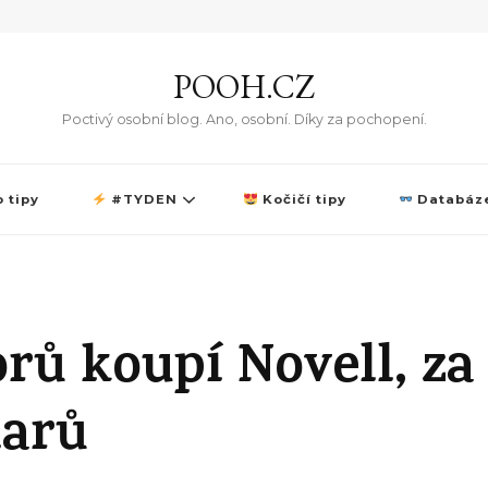
POOH.CZ
Poctivý osobní blog. Ano, osobní. Díky za pochopení.
 tipy
#TYDEN
Kočičí tipy
Databáze
rů koupí Novell, za
larů