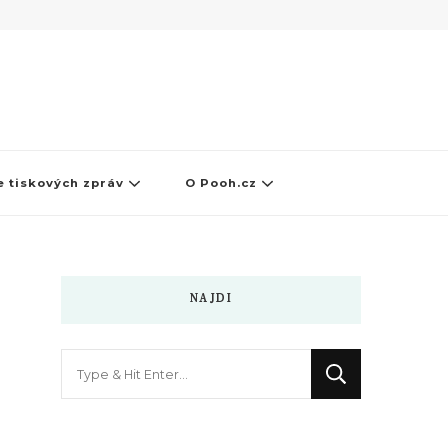
 tiskových zpráv
O Pooh.cz
NAJDI
Hledáte
něco
?