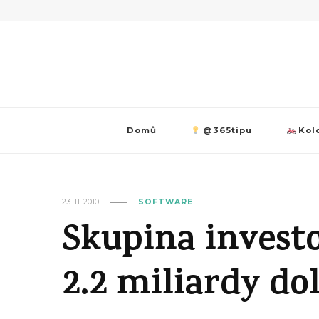
Domů
@365tipu
Kolo
23. 11. 2010
SOFTWARE
Skupina investo
2.2 miliardy do