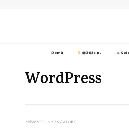
Domů
@365tipu
Kolo
WordPress
Zobrazuji: 1 - 7 z 7 VÝSLEDKŮ