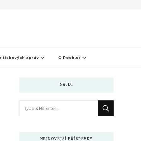
 tiskových zpráv
O Pooh.cz
NAJDI
Hledáte
něco
?
NEJNOVĚJŠÍ PŘÍSPĚVKY