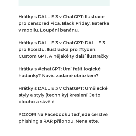
Hrátky s DALL E 3 v ChatGPT: Ilustrace
pro censored Fica. Black Friday. Baterka
v mobilu. Loupání banánu.
Hrátky s DALL E 3 v ChatGPT: DALL E 3
pro Ecoistu. Ilustračka pro #tyden.
Custom GPT. A nějaké ty další ilustračky
Hrátky s #chatGPT: Umí řešit logické
hádanky? Navíc zadané obrázkem?
Hrátky s DALL E 3 v ChatGPT: Umělecké
styly a styly (techniky) kreslení. Je to
dlouho a skvělé
POZOR! Na Facebooku teď jede čerstvě
phishing s RAR přílohou. Nenaleťte.