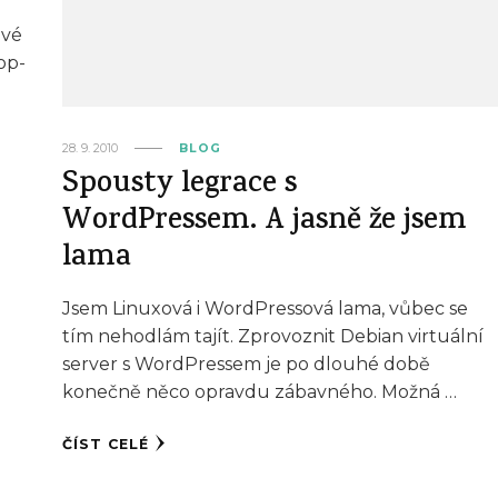
avé
op-
28. 9. 2010
BLOG
Spousty legrace s
WordPressem. A jasně že jsem
lama
Jsem Linuxová i WordPressová lama, vůbec se
tím nehodlám tajít. Zprovoznit Debian virtuální
server s WordPressem je po dlouhé době
konečně něco opravdu zábavného. Možná …
ČÍST CELÉ