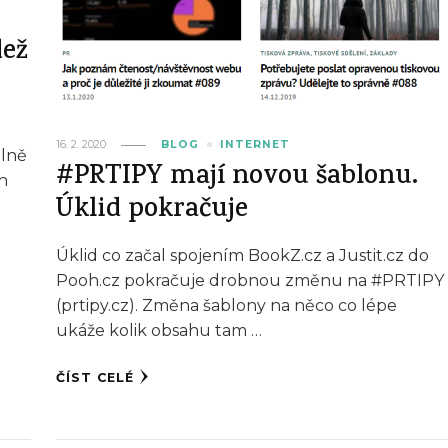
dež
16. 2. 2020
BLOG
INTERNET
álně
#PRTIPY mají novou šablonu.
ch
Úklid pokračuje
Úklid co začal spojením BookZ.cz a Justit.cz do
Pooh.cz pokračuje drobnou změnu na #PRTIPY
(prtipy.cz). Změna šablony na něco co lépe
ukáže kolik obsahu tam …
ČÍST CELÉ