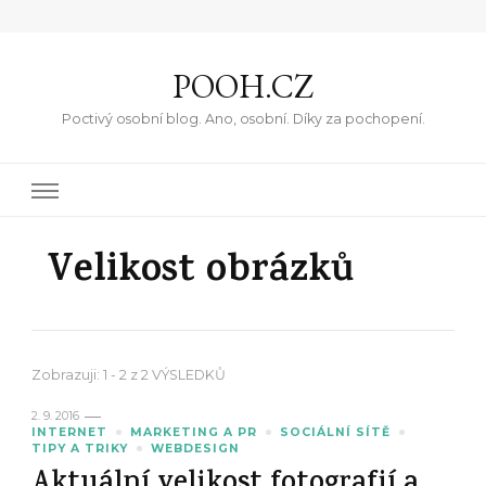
POOH.CZ
Poctivý osobní blog. Ano, osobní. Díky za pochopení.
Velikost obrázků
Zobrazuji: 1 - 2 z 2 VÝSLEDKŮ
2. 9. 2016
INTERNET
MARKETING A PR
SOCIÁLNÍ SÍTĚ
TIPY A TRIKY
WEBDESIGN
Aktuální velikost fotografií a