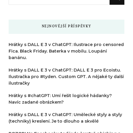
něco
?
NEJNOVĚJŠÍ PŘÍSPĚVKY
Hrátky s DALL E 3 v ChatGPT: Ilustrace pro censored
Fica. Black Friday. Baterka v mobilu. Loupání
banánu.
Hrátky s DALL E 3 v ChatGPT: DALL E 3 pro Ecoistu.
Ilustračka pro #tyden. Custom GPT. A nějaké ty další
ilustračky
Hrátky s #chatGPT: Umí řešit logické hádanky?
Navíc zadané obrázkem?
Hrátky s DALL E 3 v ChatGPT: Umělecké styly a styly
(techniky) kreslení. Je to dlouho a skvělé