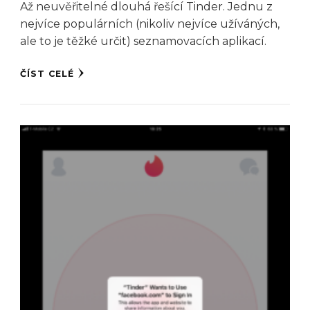
Až neuvěřitelné dlouhá řešící Tinder. Jednu z
nejvíce populárních (nikoliv nejvíce užíváných,
ale to je těžké určit) seznamovacích aplikací.
ČÍST CELÉ