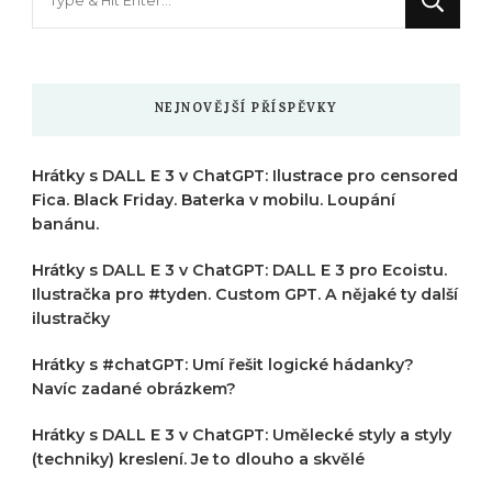
něco
?
NEJNOVĚJŠÍ PŘÍSPĚVKY
Hrátky s DALL E 3 v ChatGPT: Ilustrace pro censored
Fica. Black Friday. Baterka v mobilu. Loupání
banánu.
Hrátky s DALL E 3 v ChatGPT: DALL E 3 pro Ecoistu.
Ilustračka pro #tyden. Custom GPT. A nějaké ty další
ilustračky
Hrátky s #chatGPT: Umí řešit logické hádanky?
Navíc zadané obrázkem?
Hrátky s DALL E 3 v ChatGPT: Umělecké styly a styly
(techniky) kreslení. Je to dlouho a skvělé