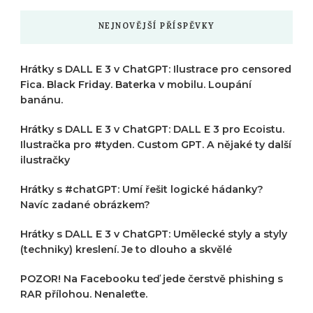
NEJNOVĚJŠÍ PŘÍSPĚVKY
Hrátky s DALL E 3 v ChatGPT: Ilustrace pro censored
Fica. Black Friday. Baterka v mobilu. Loupání
banánu.
Hrátky s DALL E 3 v ChatGPT: DALL E 3 pro Ecoistu.
Ilustračka pro #tyden. Custom GPT. A nějaké ty další
ilustračky
Hrátky s #chatGPT: Umí řešit logické hádanky?
Navíc zadané obrázkem?
Hrátky s DALL E 3 v ChatGPT: Umělecké styly a styly
(techniky) kreslení. Je to dlouho a skvělé
POZOR! Na Facebooku teď jede čerstvě phishing s
RAR přílohou. Nenaleťte.