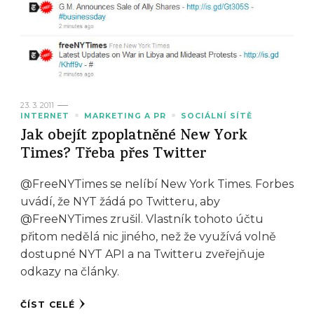
23. 3. 2011
INTERNET
MARKETING A PR
SOCIÁLNÍ SÍTĚ
Jak obejít zpoplatněné New York
Times? Třeba přes Twitter
@FreeNYTimes se nelíbí New York Times. Forbes
uvádí, že NYT žádá po Twitteru, aby
@FreeNYTimes zrušil. Vlastník tohoto účtu
přitom nedělá nic jiného, než že využívá volně
dostupné NYT API a na Twitteru zveřejňuje
odkazy na články.
ČÍST CELÉ