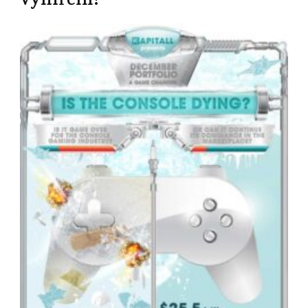
vymření?