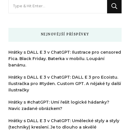
Hledáte
něco
?
NEJNOVĚJŠÍ PŘÍSPĚVKY
Hrátky s DALL E 3 v ChatGPT: Ilustrace pro censored
Fica. Black Friday. Baterka v mobilu. Loupání
banánu.
Hrátky s DALL E 3 v ChatGPT: DALL E 3 pro Ecoistu.
Ilustračka pro #tyden. Custom GPT. A nějaké ty další
ilustračky
Hrátky s #chatGPT: Umí řešit logické hádanky?
Navíc zadané obrázkem?
Hrátky s DALL E 3 v ChatGPT: Umělecké styly a styly
(techniky) kreslení. Je to dlouho a skvělé