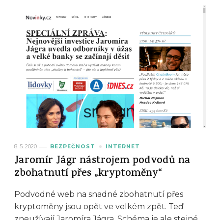
8. 5. 2020
BEZPEČNOST
INTERNET
Jaromír Jágr nástrojem podvodů na
zbohatnutí přes „kryptoměny“
Podvodné web na snadné zbohatnutí přes
kryptoměny jsou opět ve velkém zpět. Teď
zneužívají Jaromíra Jágra. Schéma je ale stejné