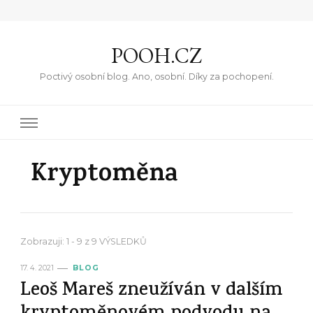
POOH.CZ
Poctivý osobní blog. Ano, osobní. Díky za pochopení.
Kryptoměna
Zobrazuji: 1 - 9 z 9 VÝSLEDKŮ
17. 4. 2021
BLOG
Leoš Mareš zneužíván v dalším