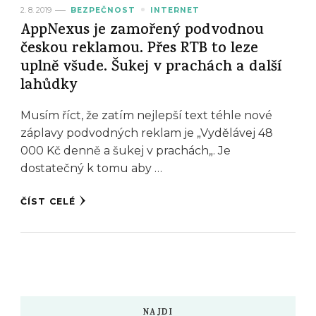
2. 8. 2019
BEZPEČNOST
INTERNET
AppNexus je zamořený podvodnou
českou reklamou. Přes RTB to leze
uplně všude. Šukej v prachách a další
lahůdky
Musím říct, že zatím nejlepší text téhle nové
záplavy podvodných reklam je „Vydělávej 48
000 Kč denně a šukej v prachách„. Je
dostatečný k tomu aby …
ČÍST CELÉ
NAJDI