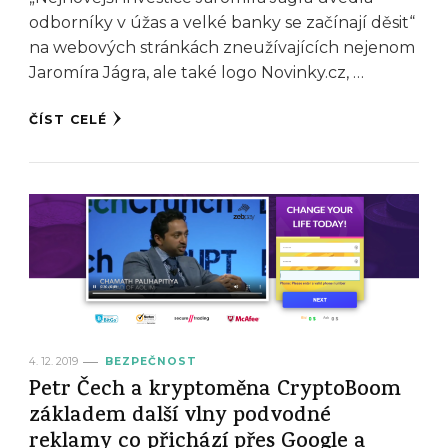
odborníky v úžas a velké banky se začínají děsit“
na webových stránkách zneužívajících nejenom
Jaromíra Jágra, ale také logo Novinky.cz, …
ČÍST CELÉ
4. 12. 2019
BEZPEČNOST
Petr Čech a kryptoměna CryptoBoom
základem další vlny podvodné
reklamy co přichází přes Google a