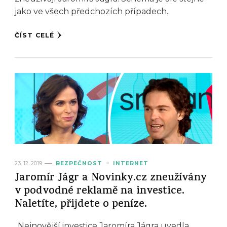
jako ve všech předchozích případech.
ČÍST CELÉ
23. 12. 2019
BEZPEČNOST
INTERNET
Jaromír Jágr a Novinky.cz zneužívány
v podvodné reklamě na investice.
Naletíte, přijdete o peníze.
„Nejnovější investice Jaromíra Jágra uvedla