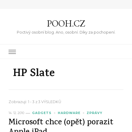
POOH.CZ
Poctivý osobní blog. Ano, osobní. Díky za pochopení.
HP Slate
Zobrazuji: 1 - 3 z 3 VÝSLEDKŮ
14. 12. 2010
GADGETS
HARDWARE
ZPRÁVY
Microsoft chce (opět) porazit