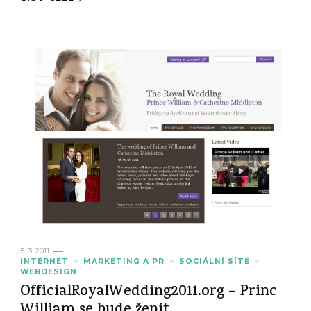
5. 3. 2011
INTERNET
MARKETING A PR
SOCIÁLNÍ SÍTĚ
WEBDESIGN
OfficialRoyalWedding2011.org – Princ
William se bude ženit