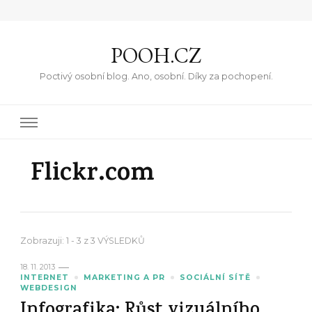
POOH.CZ
Poctivý osobní blog. Ano, osobní. Díky za pochopení.
Flickr.com
Zobrazuji: 1 - 3 z 3 VÝSLEDKŮ
18. 11. 2013
INTERNET
MARKETING A PR
SOCIÁLNÍ SÍTĚ
WEBDESIGN
Infografika: Růst vizuálního