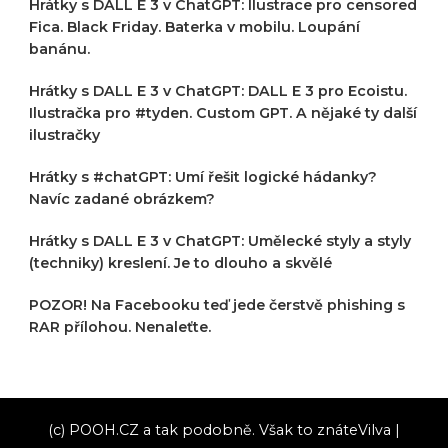
Hrátky s DALL E 3 v ChatGPT: Ilustrace pro censored
Fica. Black Friday. Baterka v mobilu. Loupání
banánu.
Hrátky s DALL E 3 v ChatGPT: DALL E 3 pro Ecoistu.
Ilustračka pro #tyden. Custom GPT. A nějaké ty další
ilustračky
Hrátky s #chatGPT: Umí řešit logické hádanky?
Navíc zadané obrázkem?
Hrátky s DALL E 3 v ChatGPT: Umělecké styly a styly
(techniky) kreslení. Je to dlouho a skvělé
POZOR! Na Facebooku teď jede čerstvě phishing s
RAR přílohou. Nenaleťte.
(c) POOH.CZ a tak podobně. Však to znáte
Vilva |